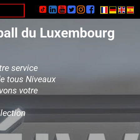






tball du Luxembourg
tre service
e tous Niveaux
vons votre
lection