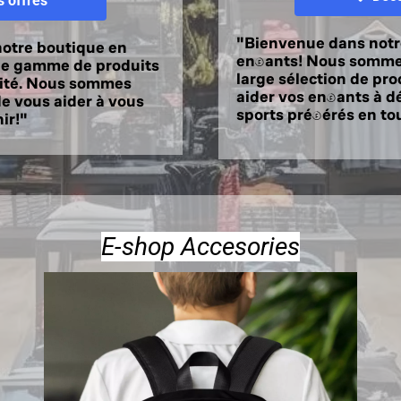
 offres
"Bienvenue dans notr
 notre boutique en
enfants! Nous sommes
rge gamme de produits
large sélection de pro
lité. Nous sommes
aider vos enfants à dé
de vous aider à vous
sports préférés en tou
ir!"
E-shop Accesories