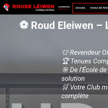
ACCUEIL
ECOLE DE FOO
⚽ Roud Eleiwen – L
👕 Revendeur Off
🏆 Tenues Compl
🎯 De l'École d
solution
🛒 Votre Club mé
complète