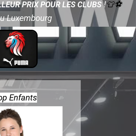
!
👕⚽
LLEUR PRIX POUR LES CLUBS
e au Luxembourg
op Enfants