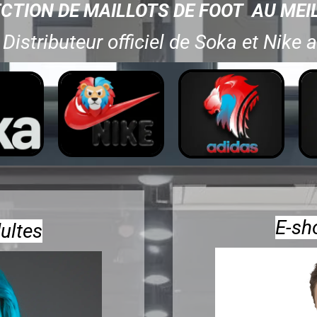
ECTION DE MAILLOTS DE FOOT
AU MEI
:
Distributeur officiel de Soka et Nik
E-sh
ultes