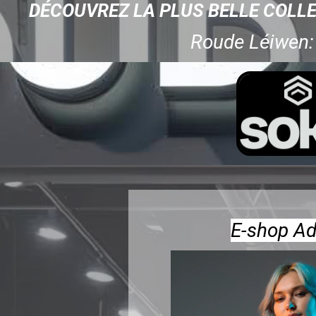
DÉCOUVREZ LA PLUS BELLE COLL
Roude Léiwen
E-shop Ad