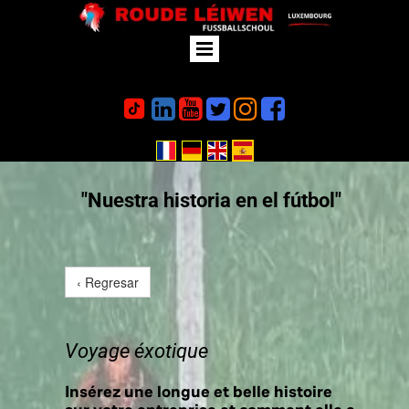






"Nuestra historia en el fútbol"
‹ Regresar
Voyage éxotique
Insérez une longue et belle histoire