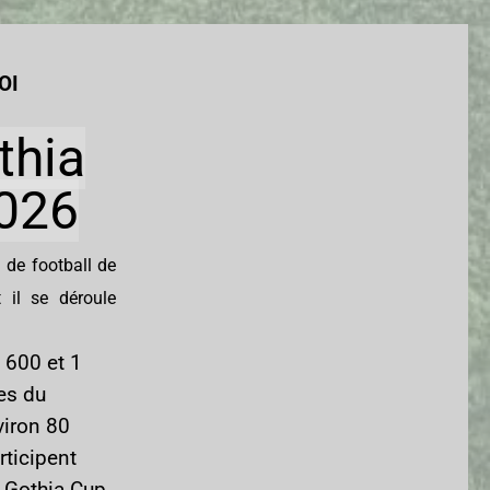
OI
thia
026
 de football de
 il se déroule
1 600 et 1
es du
viron 80
rticipent
 Gothia Cup.