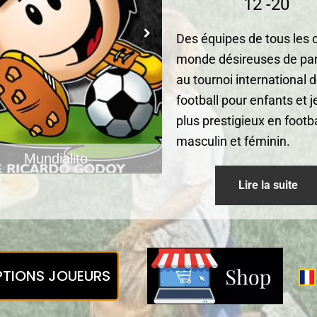
12 -20
Des équipes de tous les 
monde désireuses de par
au tournoi international 
football pour enfants et j
plus prestigieux en footba
masculin et féminin.
Mundialito
Mundialito
Lire la suite
PTIONS JOUEURS