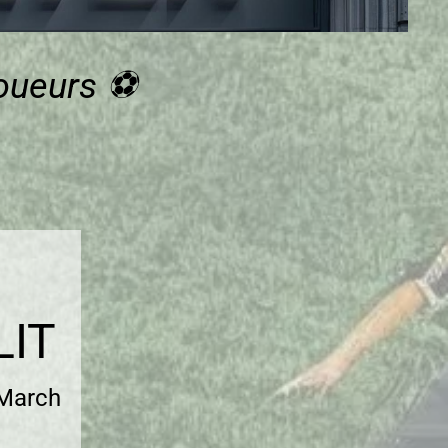
Joueurs ⚽
LIT
 March