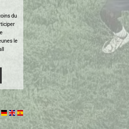
coins du
ticiper
de
eunes le
ll