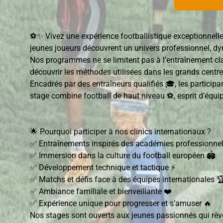
⚽✨ Vivez une expérience footballistique exceptionnelle
jeunes joueurs découvrent un univers professionnel, dy
Nos programmes ne se limitent pas à l’entraînement cla
découvrir les méthodes utilisées dans les grands cent
Encadrés par des entraîneurs qualifiés 🎓, les particip
stage combine football de haut niveau ⚽, esprit d’équip
🌟 Pourquoi participer à nos clinics internationaux ?
✅ Entraînements inspirés des académies professionnel
✅ Immersion dans la culture du football européen 🏟️
✅ Développement technique et tactique ⚡
✅ Matchs et défis face à des équipes internationales 
✅ Ambiance familiale et bienveillante ❤️
✅ Expérience unique pour progresser et s’amuser 🔥
Nos stages sont ouverts aux jeunes passionnés qui rêven