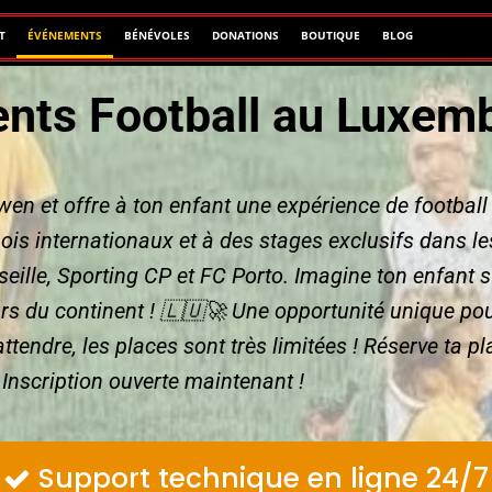
T
ÉVÉNEMENTS
BÉNÉVOLES
DONATIONS
BOUTIQUE
BLOG
nts Football au Luxem
n et offre à ton enfant une expérience de football 
ois internationaux et à des stages exclusifs dans l
ille, Sporting CP et FC Porto. Imagine ton enfant s
rs du continent ! 🇱🇺🚀 Une opportunité unique p
ttendre, les places sont très limitées ! Réserve ta pl
Inscription ouverte maintenant !
Support technique en ligne 24/7
