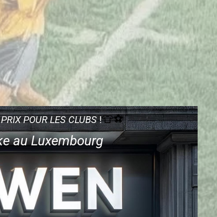
👕⚽
PRIX POUR LES CLUBS
!
Nike au Luxembourg