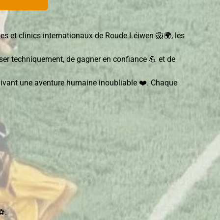
s et clinics internationaux de Roude Léiwen 🦁🌍, les
ser techniquement, de gagner en confiance 💪 et de
n vivant une aventure humaine inoubliable ❤️. Chaque
⚽.