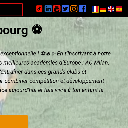






bourg ⚽
exceptionnelle ! ⚽🔥✨ En t’inscrivant à notre
es meilleures académies d’Europe : AC Milan,
’entraîner dans ces grands clubs et
our combiner compétition et développement
ace aujourd’hui et fais vivre à ton enfant la