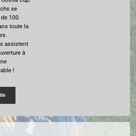
tchs se
s de 100
ans toute la
rs.
s assistent
uverture à
une
able !
ite