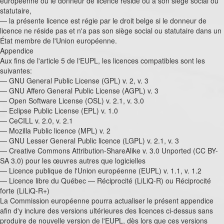
européenne où le donneur de licence réside ou a son siège social ou
statutaire,
— la présente licence est régie par le droit belge si le donneur de
licence ne réside pas et n'a pas son siège social ou statutaire dans un
État membre de l'Union européenne.
Appendice
Aux fins de l'article 5 de l'EUPL, les licences compatibles sont les
suivantes:
— GNU General Public License (GPL) v. 2, v. 3
— GNU Affero General Public License (AGPL) v. 3
— Open Software License (OSL) v. 2.1, v. 3.0
— Eclipse Public License (EPL) v. 1.0
— CeCILL v. 2.0, v. 2.1
— Mozilla Public licence (MPL) v. 2
— GNU Lesser General Public licence (LGPL) v. 2.1, v. 3
— Creative Commons Attribution-ShareAlike v. 3.0 Unported (CC BY-
SA 3.0) pour les œuvres autres que logicielles
— Licence publique de l'Union européenne (EUPL) v. 1.1, v. 1.2
— Licence libre du Québec — Réciprocité (LiLiQ-R) ou Réciprocité
forte (LiLiQ-R+)
La Commission européenne pourra actualiser le présent appendice
afin d'y inclure des versions ultérieures des licences ci-dessus sans
produire de nouvelle version de l'EUPL, dès lors que ces versions