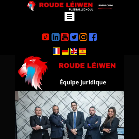





