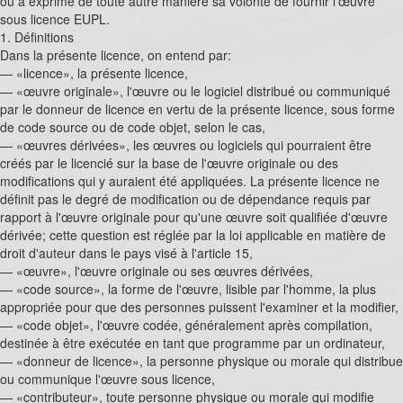
ou a exprimé de toute autre manière sa volonté de fournir l'œuvre
sous licence EUPL.
1. Définitions
Dans la présente licence, on entend par:
— «licence», la présente licence,
— «œuvre originale», l'œuvre ou le logiciel distribué ou communiqué
par le donneur de licence en vertu de la présente licence, sous forme
de code source ou de code objet, selon le cas,
— «œuvres dérivées», les œuvres ou logiciels qui pourraient être
créés par le licencié sur la base de l'œuvre originale ou des
modifications qui y auraient été appliquées. La présente licence ne
définit pas le degré de modification ou de dépendance requis par
rapport à l'œuvre originale pour qu'une œuvre soit qualifiée d'œuvre
dérivée; cette question est réglée par la loi applicable en matière de
droit d'auteur dans le pays visé à l'article 15,
— «œuvre», l'œuvre originale ou ses œuvres dérivées,
— «code source», la forme de l'œuvre, lisible par l'homme, la plus
appropriée pour que des personnes puissent l'examiner et la modifier,
— «code objet», l'œuvre codée, généralement après compilation,
destinée à être exécutée en tant que programme par un ordinateur,
— «donneur de licence», la personne physique ou morale qui distribue
ou communique l'œuvre sous licence,
— «contributeur», toute personne physique ou morale qui modifie