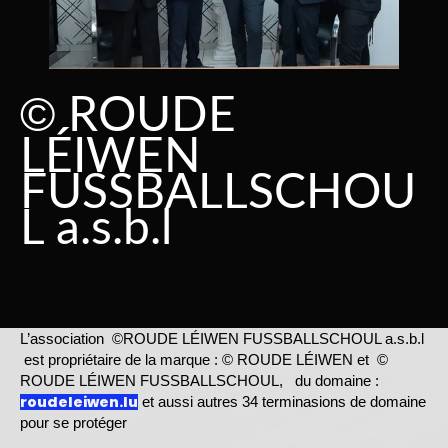
©
ROUDE
LÉIWEN
FUSSBALLSCHOU
L a.s.b.l
L’association ©ROUDE LÉIWEN FUSSBALLSCHOUL a.s.b.l
est propriétaire de la marque : © ROUDE LÉIWEN et ©
ROUDE LÉIWEN FUSSBALLSCHOUL, du domaine :
roudeleiwen.lu
et aussi autres 34 terminasions de domaine
pour se protéger